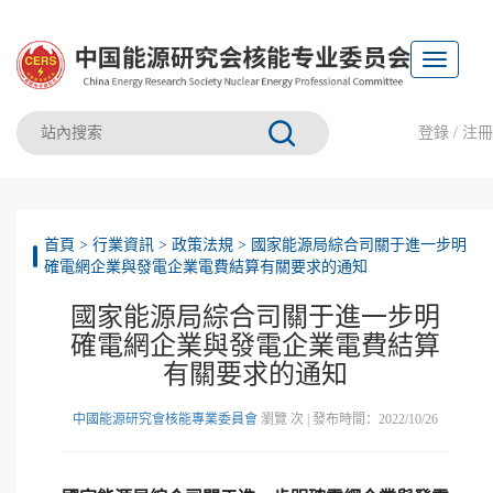
Toggle
navigation
登錄
/
注冊
首頁
>
行業資訊
>
政策法規
>
國家能源局綜合司關于進一步明
確電網企業與發電企業電費結算有關要求的通知
國家能源局綜合司關于進一步明
確電網企業與發電企業電費結算
有關要求的通知
中國能源研究會核能專業委員會
瀏覽
次 | 發布時間：2022/10/26