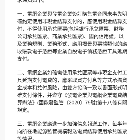
求通知如下。
一、電網企業與發電企業簽訂購售電合同未事先明
確約定使用非現金結算支付的，應使用現金結算支
付，不得使用承兌匯票(包括銀行承兌匯票、財務
公司承兌匯票、商業承兌匯票)、國內信用證，以
及業務規則、業務形式、應用場景與票據類似的應
收賬款電子憑證等企業自設電子債務憑證工具延期
支付。
二、電網企業如確需使用承兌匯票等非現金支付工
具延期支付電費的，應采取買方付息等方式承擔資
金成本和兌付風險，由雙方協商一致以書面形式明
確支付條件，并遵守《發電企業與電網企業電費結
算辦法》(國能發監管〔2020〕79號)第十八條有關
規定。
三、電網企業應進一步加強信息報送工作，每半年
向所在地能源監管機構報送電費結算使用承兌匯票
等情況。