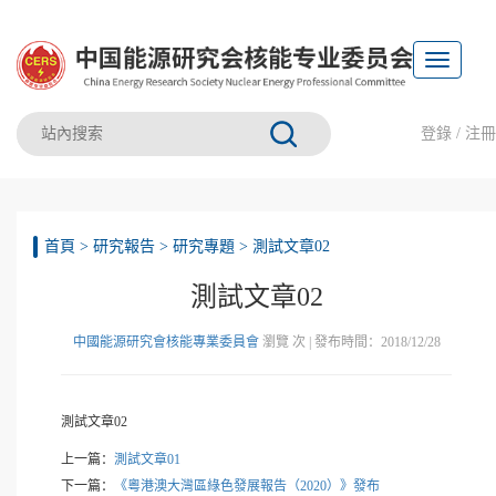
Toggle
navigation
登錄
/
注冊
首頁
>
研究報告
>
研究專題
>
測試文章02
測試文章02
中國能源研究會核能專業委員會
瀏覽
次 | 發布時間：2018/12/28
測試文章02
上一篇：
測試文章01
下一篇：
《粵港澳大灣區綠色發展報告（2020）》發布