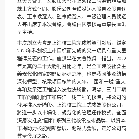
立大會暨第一次股東大會在上海核工院通過現場加
線上方式召開。股份公司全體發起人股東及股東代
表、董事候選人、監事候選人、高級管理人員候選
人等出席了本次會議。會議由國家核電董事長盧洪
早主持。
本次創立大會是上海核工院完成增資引戰后，錨定
2023年科創板上市目標而完成的又一項具有重大里
程碑意義的工作。盧洪早在大會致辭中指出，2022
年是黨的二十大勝利召開之年，是全面建設社會主
義現代化國家的開局起步之年，也是我國能源結構
深化轉型、核電項目核準的大年。“國和一號”重大
專項及示范工程進入決戰決勝期，海陽、三門二期
工程的順利開工和廉江一期工程的核準，將公司的
發展推入新階段。上海核工院正式成為股份公司，
將進一步以市場化、規范化的管理運作模式，全面
深層次推廣“國和”系列三代核電技術品牌，以資本
市場助力核能創新發展、跨越式發展，走好公司高
質量發展之路。