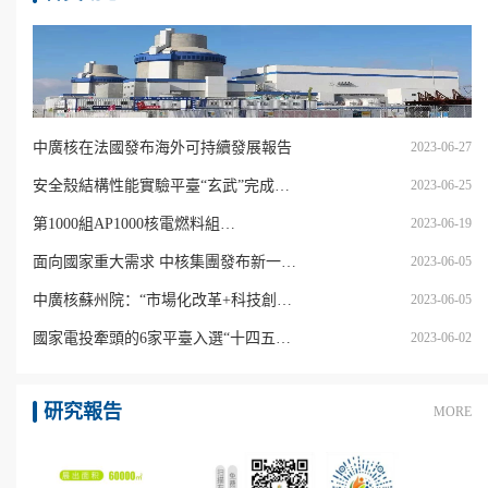
中廣核在法國發布海外可持續發展報告
2023-06-27
安全殼結構性能實驗平臺“玄武”完成…
2023-06-25
第1000組AP1000核電燃料組…
2023-06-19
面向國家重大需求 中核集團發布新一…
2023-06-05
中廣核蘇州院：“市場化改革+科技創…
2023-06-05
國家電投牽頭的6家平臺入選“十四五…
2023-06-02
研究報告
MORE