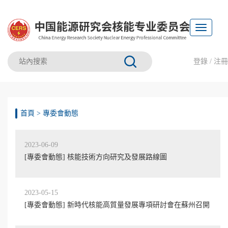
Toggle
navigation
登錄
/
注冊
首頁
>
專委會動態
2023-06-09
[專委會動態] 核能技術方向研究及發展路線圖
2023-05-15
[專委會動態] 新時代核能高質量發展專項研討會在蘇州召開